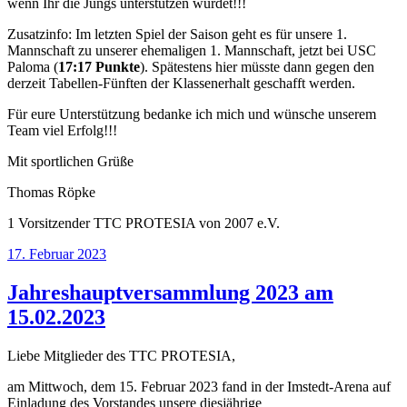
wenn Ihr die Jungs unterstützen würdet!!!
Zusatzinfo: Im letzten Spiel der Saison geht es für unsere 1.
Mannschaft zu unserer ehemaligen 1. Mannschaft, jetzt bei USC
Paloma (
17:17 Punkte
). Spätestens hier müsste dann gegen den
derzeit Tabellen-Fünften der Klassenerhalt geschafft werden.
Für eure Unterstützung bedanke ich mich und wünsche unserem
Team viel Erfolg!!!
Mit sportlichen Grüße
Thomas Röpke
1 Vorsitzender TTC PROTESIA von 2007 e.V.
Veröffentlicht
17. Februar 2023
am
Jahreshauptversammlung 2023 am
15.02.2023
Liebe Mitglieder des TTC PROTESIA,
am Mittwoch, dem 15. Februar 2023 fand in der Imstedt-Arena auf
Einladung des Vorstandes unsere diesjährige