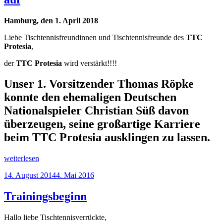
Hamburg, den 1. April 2018
Liebe Tischtennisfreundinnen und Tischtennisfreunde des
TTC
Protesia
,
der
TTC Protesia
wird verstärkt!!!!
Unser
1. Vorsitzender Thomas Röpke
konnte den ehemaligen
Deutschen
Nationalspieler Christian Süß
davon
überzeugen, seine großartige Karriere
beim
TTC Protesia
ausklingen zu lassen.
„Sensationeller
weiterlesen
Neuzugang
Veröffentlicht
14. August 2014
4. Mai 2016
beim
am
TTC
Protesia
Trainingsbeginn
–
Nationalspieler
Hallo liebe Tischtennisverrückte,
schlägt