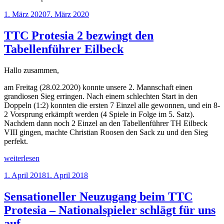
Veröffentlicht
1. März 2020
7. März 2020
am
TTC Protesia 2 bezwingt den
Tabellenführer Eilbeck
Hallo zusammen,
am Freitag (28.02.2020) konnte unsere 2. Mannschaft einen
grandiosen Sieg erringen. Nach einem schlechten Start in den
Doppeln (1:2) konnten die ersten 7 Einzel alle gewonnen, und ein 8-
2 Vorsprung erkämpft werden (4 Spiele in Folge im 5. Satz).
Nachdem dann noch 2 Einzel an den Tabellenführer TH Eilbeck
VIII gingen, machte Christian Roosen den Sack zu und den Sieg
perfekt.
„TTC
weiterlesen
Protesia
Veröffentlicht
1. April 2018
1. April 2018
2
am
bezwingt
den
Sensationeller Neuzugang beim TTC
Tabellenführer
Protesia – Nationalspieler schlägt für uns
Eilbeck“
auf