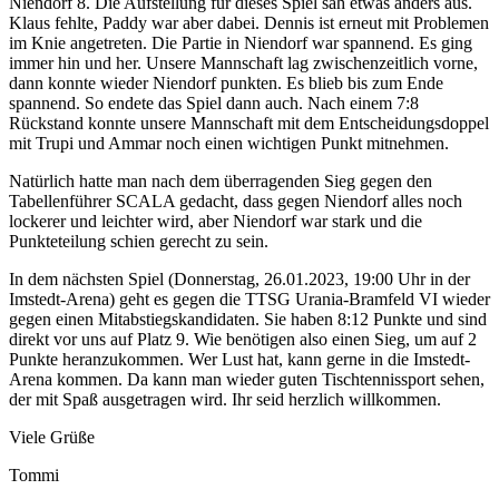
Niendorf 8. Die Aufstellung für dieses Spiel sah etwas anders aus.
Klaus fehlte, Paddy war aber dabei. Dennis ist erneut mit Problemen
im Knie angetreten. Die Partie in Niendorf war spannend. Es ging
immer hin und her. Unsere Mannschaft lag zwischenzeitlich vorne,
dann konnte wieder Niendorf punkten. Es blieb bis zum Ende
spannend. So endete das Spiel dann auch. Nach einem 7:8
Rückstand konnte unsere Mannschaft mit dem Entscheidungsdoppel
mit Trupi und Ammar noch einen wichtigen Punkt mitnehmen.
Natürlich hatte man nach dem überragenden Sieg gegen den
Tabellenführer SCALA gedacht, dass gegen Niendorf alles noch
lockerer und leichter wird, aber Niendorf war stark und die
Punkteteilung schien gerecht zu sein.
In dem nächsten Spiel (Donnerstag, 26.01.2023, 19:00 Uhr in der
Imstedt-Arena) geht es gegen die TTSG Urania-Bramfeld VI wieder
gegen einen Mitabstiegskandidaten. Sie haben 8:12 Punkte und sind
direkt vor uns auf Platz 9. Wie benötigen also einen Sieg, um auf 2
Punkte heranzukommen. Wer Lust hat, kann gerne in die Imstedt-
Arena kommen. Da kann man wieder guten Tischtennissport sehen,
der mit Spaß ausgetragen wird. Ihr seid herzlich willkommen.
Viele Grüße
Tommi