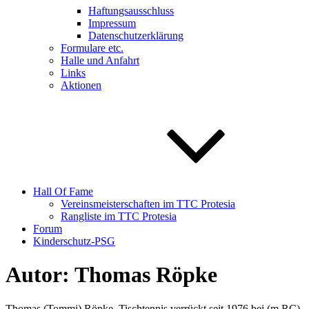
Haftungsausschluss
Impressum
Datenschutzerklärung
Formulare etc.
Halle und Anfahrt
Links
Aktionen
Hall Of Fame
Vereinsmeisterschaften im TTC Protesia
Rangliste im TTC Protesia
Forum
Kinderschutz-PSG
Autor:
Thomas Röpke
Thomas (Tommi) Röpke, Tischtennis verrückt seit 1976 bei (m RC)