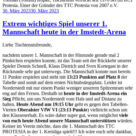
Protesia. Einer der Gründer des TTC Protesia von 2007 e.V.
Veröffentlicht
30. März 2023
30. März 2023
am
Extrem wichtiges Spiel unserer 1.
Mannschaft heute in der Imstedt-Arena
Liebe Tischtennisfreunde,
nachdem unsere 1. Mannschaft in der Hinrunde gerade mal 2
Pünktchen erspielen konnte, ist das Team seit der Rückkehr unserer
Spieler Dennis Schnell, Klaus Dietrich und Sven Kortegast in der
Rückrunde sehr gut unterwegs. Die Mannschaft konnte nun bereits
11 Punkte erspielen und steht mit
13:23 Punkten auf Platz 8
der
Tabelle und somit auf dem ersten Nichtabstiegsplatz. Leider ist
Norderstedt mit nur einem Punkt weniger unserem Spitzenteam sehr
eng auf den Fersen. Deshalb ist
heute in der Imstedt-Arena ein
Sieg
Pflicht, um uns Norderstedt vom Hals und auf Distanz zu
halten.
Heute Abend um 19:15 Uhr
geht es gegen den Tabellen-
Vierten
Oberalster VfW VI
(
23:13 Punkte
) vielleicht schon um
den Klassenerhalt. Es wäre daher super gut, wenn möglichst
viele
von euch heute Abend unsere Mannschaft unterstützen
würden.
Keiner im Verein möchte, dass die 1. Mannschaft des TTC
PROTESIA in der 1. Kreisliga spielt!!! Ich wäre euch sehr dankbar,