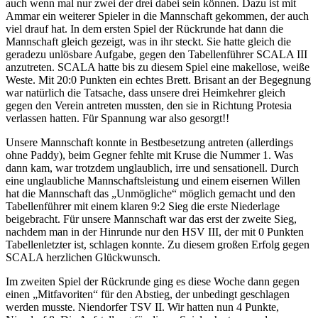
auch wenn mal nur zwei der drei dabei sein können. Dazu ist mit
Ammar ein weiterer Spieler in die Mannschaft gekommen, der auch
viel drauf hat. In dem ersten Spiel der Rückrunde hat dann die
Mannschaft gleich gezeigt, was in ihr steckt. Sie hatte gleich die
geradezu unlösbare Aufgabe, gegen den Tabellenführer SCALA III
anzutreten. SCALA hatte bis zu diesem Spiel eine makellose, weiße
Weste. Mit 20:0 Punkten ein echtes Brett. Brisant an der Begegnung
war natürlich die Tatsache, dass unsere drei Heimkehrer gleich
gegen den Verein antreten mussten, den sie in Richtung Protesia
verlassen hatten. Für Spannung war also gesorgt!!
Unsere Mannschaft konnte in Bestbesetzung antreten (allerdings
ohne Paddy), beim Gegner fehlte mit Kruse die Nummer 1. Was
dann kam, war trotzdem unglaublich, irre und sensationell. Durch
eine unglaubliche Mannschaftsleistung und einem eisernen Willen
hat die Mannschaft das „Unmögliche“ möglich gemacht und den
Tabellenführer mit einem klaren 9:2 Sieg die erste Niederlage
beigebracht. Für unsere Mannschaft war das erst der zweite Sieg,
nachdem man in der Hinrunde nur den HSV III, der mit 0 Punkten
Tabellenletzter ist, schlagen konnte. Zu diesem großen Erfolg gegen
SCALA herzlichen Glückwunsch.
Im zweiten Spiel der Rückrunde ging es diese Woche dann gegen
einen „Mitfavoriten“ für den Abstieg, der unbedingt geschlagen
werden musste. Niendorfer TSV II. Wir hatten nun 4 Punkte,