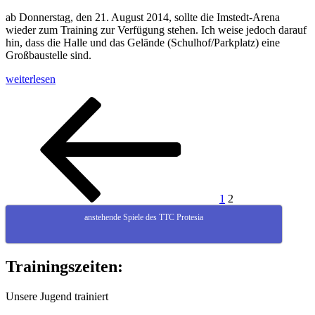
für
ab Donnerstag, den 21. August 2014, sollte die Imstedt-Arena
uns
wieder zum Training zur Verfügung stehen. Ich weise jedoch darauf
auf“
hin, dass die Halle und das Gelände (Schulhof/Parkplatz) eine
Großbaustelle sind.
„Trainingsbeginn“
weiterlesen
Seitennummerierung
Vorherige
Seite
Seite
Seite
der
Beiträge
1
2
anstehende Spiele des TTC Protesia
Trainingszeiten:
Unsere Jugend trainiert