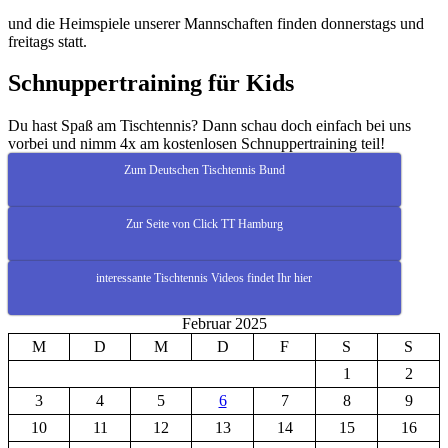
und die Heimspiele unserer Mannschaften finden donnerstags und
freitags statt.
Schnuppertraining für Kids
Du hast Spaß am Tischtennis? Dann schau doch einfach bei uns
vorbei und nimm 4x am kostenlosen Schnuppertraining teil!
Zum Deutschen Tischtennis Bund
Zur Seite von Click TT Hamburg
interessante Tischtennis Videos findet Ihr hier
Februar 2025
M
D
M
D
F
S
S
1
2
3
4
5
6
7
8
9
10
11
12
13
14
15
16