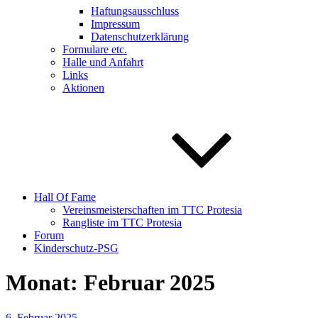
Haftungsausschluss
Impressum
Datenschutzerklärung
Formulare etc.
Halle und Anfahrt
Links
Aktionen
Hall Of Fame
Vereinsmeisterschaften im TTC Protesia
Rangliste im TTC Protesia
Forum
Kinderschutz-PSG
Monat:
Februar 2025
Veröffentlicht
6. Februar 2025