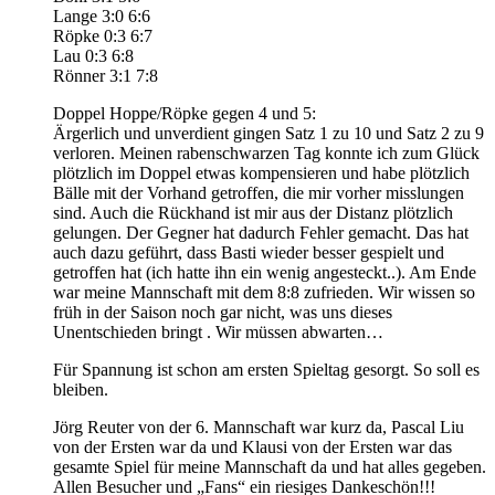
Lange 3:0 6:6
Röpke 0:3 6:7
Lau 0:3 6:8
Rönner 3:1 7:8
Doppel Hoppe/Röpke gegen 4 und 5:
Ärgerlich und unverdient gingen Satz 1 zu 10 und Satz 2 zu 9
verloren. Meinen rabenschwarzen Tag konnte ich zum Glück
plötzlich im Doppel etwas kompensieren und habe plötzlich
Bälle mit der Vorhand getroffen, die mir vorher misslungen
sind. Auch die Rückhand ist mir aus der Distanz plötzlich
gelungen. Der Gegner hat dadurch Fehler gemacht. Das hat
auch dazu geführt, dass Basti wieder besser gespielt und
getroffen hat (ich hatte ihn ein wenig angesteckt..). Am Ende
war meine Mannschaft mit dem 8:8 zufrieden. Wir wissen so
früh in der Saison noch gar nicht, was uns dieses
Unentschieden bringt . Wir müssen abwarten…
Für Spannung ist schon am ersten Spieltag gesorgt. So soll es
bleiben.
Jörg Reuter von der 6. Mannschaft war kurz da, Pascal Liu
von der Ersten war da und Klausi von der Ersten war das
gesamte Spiel für meine Mannschaft da und hat alles gegeben.
Allen Besucher und „Fans“ ein riesiges Dankeschön!!!