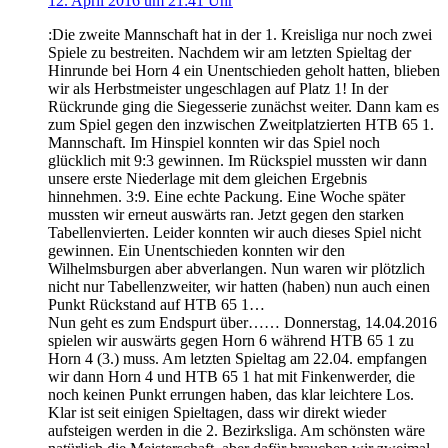
12. April 2016 um 21:41 Uhr
:Die zweite Mannschaft hat in der 1. Kreisliga nur noch zwei
Spiele zu bestreiten. Nachdem wir am letzten Spieltag der
Hinrunde bei Horn 4 ein Unentschieden geholt hatten, blieben
wir als Herbstmeister ungeschlagen auf Platz 1! In der
Rückrunde ging die Siegesserie zunächst weiter. Dann kam es
zum Spiel gegen den inzwischen Zweitplatzierten HTB 65 1.
Mannschaft. Im Hinspiel konnten wir das Spiel noch
glücklich mit 9:3 gewinnen. Im Rückspiel mussten wir dann
unsere erste Niederlage mit dem gleichen Ergebnis
hinnehmen. 3:9. Eine echte Packung. Eine Woche später
mussten wir erneut auswärts ran. Jetzt gegen den starken
Tabellenvierten. Leider konnten wir auch dieses Spiel nicht
gewinnen. Ein Unentschieden konnten wir den
Wilhelmsburgen aber abverlangen. Nun waren wir plötzlich
nicht nur Tabellenzweiter, wir hatten (haben) nun auch einen
Punkt Rückstand auf HTB 65 1…
Nun geht es zum Endspurt über…… Donnerstag, 14.04.2016
spielen wir auswärts gegen Horn 6 während HTB 65 1 zu
Horn 4 (3.) muss. Am letzten Spieltag am 22.04. empfangen
wir dann Horn 4 und HTB 65 1 hat mit Finkenwerder, die
noch keinen Punkt errungen haben, das klar leichtere Los.
Klar ist seit einigen Spieltagen, dass wir direkt wieder
aufsteigen werden in die 2. Bezirksliga. Am schönsten wäre