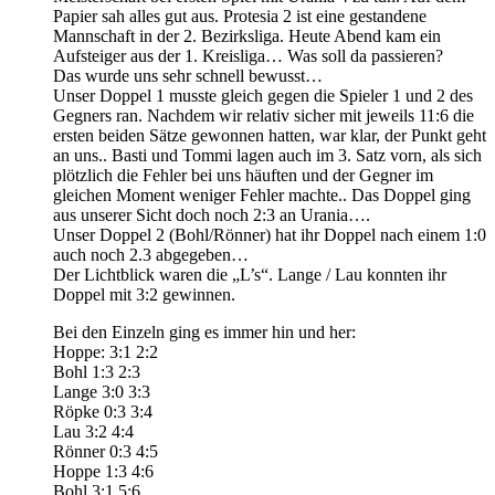
Papier sah alles gut aus. Protesia 2 ist eine gestandene
Mannschaft in der 2. Bezirksliga. Heute Abend kam ein
Aufsteiger aus der 1. Kreisliga… Was soll da passieren?
Das wurde uns sehr schnell bewusst…
Unser Doppel 1 musste gleich gegen die Spieler 1 und 2 des
Gegners ran. Nachdem wir relativ sicher mit jeweils 11:6 die
ersten beiden Sätze gewonnen hatten, war klar, der Punkt geht
an uns.. Basti und Tommi lagen auch im 3. Satz vorn, als sich
plötzlich die Fehler bei uns häuften und der Gegner im
gleichen Moment weniger Fehler machte.. Das Doppel ging
aus unserer Sicht doch noch 2:3 an Urania….
Unser Doppel 2 (Bohl/Rönner) hat ihr Doppel nach einem 1:0
auch noch 2.3 abgegeben…
Der Lichtblick waren die „L’s“. Lange / Lau konnten ihr
Doppel mit 3:2 gewinnen.
Bei den Einzeln ging es immer hin und her:
Hoppe: 3:1 2:2
Bohl 1:3 2:3
Lange 3:0 3:3
Röpke 0:3 3:4
Lau 3:2 4:4
Rönner 0:3 4:5
Hoppe 1:3 4:6
Bohl 3:1 5:6