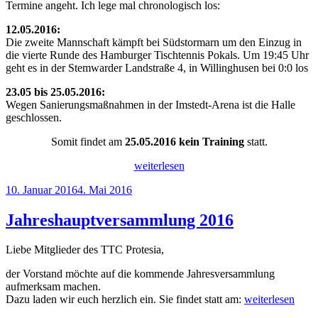
Termine angeht. Ich lege mal chronologisch los:
12.05.2016:
Die zweite Mannschaft kämpft bei Südstormarn um den Einzug in
die vierte Runde des Hamburger Tischtennis Pokals. Um 19:45 Uhr
geht es in der Stemwarder Landstraße 4, in Willinghusen bei 0:0 los
23.05 bis 25.05.2016:
Wegen Sanierungsmaßnahmen in der Imstedt-Arena ist die Halle
geschlossen.
Somit findet am
25.05.2016 kein Training
statt.
„Termine
weiterlesen
des
Veröffentlicht
10. Januar 2016
4. Mai 2016
TTC
am
Protesia
von
Jahreshauptversammlung 2016
2007
e.V.“
Liebe Mitglieder des TTC Protesia,
der Vorstand möchte auf die kommende Jahresversammlung
aufmerksam machen.
„Jahreshauptve
Dazu laden wir euch herzlich ein. Sie findet statt am:
weiterlesen
2016“