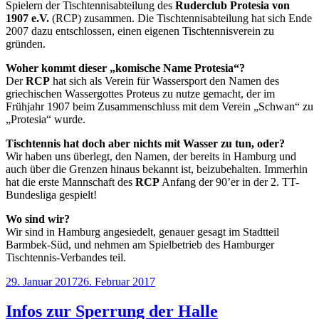
Spielern der Tischtennisabteilung des
Ruderclub Protesia von
1907 e.V.
(RCP) zusammen. Die Tischtennisabteilung hat sich Ende
2007 dazu entschlossen, einen eigenen Tischtennisverein zu
gründen.
Woher kommt dieser „komische Name Protesia“?
Der
RCP
hat sich als Verein für Wassersport den Namen des
griechischen Wassergottes Proteus zu nutze gemacht, der im
Frühjahr 1907 beim Zusammenschluss mit dem Verein „Schwan“ zu
„Protesia“ wurde.
Tischtennis hat doch aber nichts mit Wasser zu tun, oder?
Wir haben uns überlegt, den Namen, der bereits in Hamburg und
auch über die Grenzen hinaus bekannt ist, beizubehalten. Immerhin
hat die erste Mannschaft des
RCP
Anfang der 90’er in der 2. TT-
Bundesliga gespielt!
Wo sind wir?
Wir sind in Hamburg angesiedelt, genauer gesagt im Stadtteil
Barmbek-Süd, und nehmen am Spielbetrieb des Hamburger
Tischtennis-Verbandes teil.
Veröffentlicht
29. Januar 2017
26. Februar 2017
am
Infos zur Sperrung der Halle