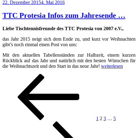
Veröffentlicht
22. Dezember 2015
4. Mai 2016
am
TTC Protesia Infos zum Jahresende …
Liebe Tischtennisfreunde des TTC Protesia von 2007 e.V.,
das Jahr 2015 neigt sich dem Ende zu, und kurz vor Weihnachten
gibt’s noch einmal einen Post von uns:
Mit den aktuellen Tabellenständen zur Halbzeit, einem kurzen
Rückblick auf das Jahr und natürlich mit den besten Wünschen für
„TTC
die Weihnachtszeit und den Start in das neue Jahr!
weiterlesen
Protesia
Seitennummerierung
Vorherige
Seite
Seite
Seite
Seite
Nächste
Infos
Seite
Seite
zum
der
Jahresende
Beiträge
…“
1
2
3
…
5