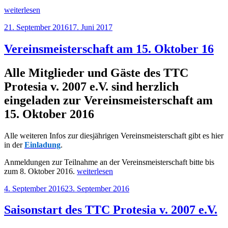
„Unsere
weiterlesen
Vereinsmeisterschaft
Veröffentlicht
21. September 2016
17. Juni 2017
2016“
am
Vereinsmeisterschaft am 15. Oktober 16
Alle Mitglieder und Gäste des TTC
Protesia v. 2007 e.V. sind herzlich
eingeladen zur Vereinsmeisterschaft am
15. Oktober 2016
Alle weiteren Infos zur diesjährigen Vereinsmeisterschaft gibt es hier
in der
Einladung
.
Anmeldungen zur Teilnahme an der Vereinsmeisterschaft bitte bis
„Vereinsmeisterschaft
zum 8. Oktober 2016.
weiterlesen
am
Veröffentlicht
4. September 2016
23. September 2016
15.
am
Oktober
16“
Saisonstart des TTC Protesia v. 2007 e.V.