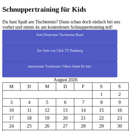
Schnuppertraining für Kids
Du hast Spaß am Tischtennis? Dann schau doch einfach bei uns
vorbei und nimm 4x am kostenlosen Schnuppertraining teil!
Zum Deutschen Tischtennis Bund
Zur Seite von Click TT Hamburg
interessante Tischtennis Videos findet Ihr hier
August 2026
M
D
M
D
F
S
S
1
2
3
4
5
6
7
8
9
10
11
12
13
14
15
16
17
18
19
20
21
22
23
24
25
26
27
28
29
30