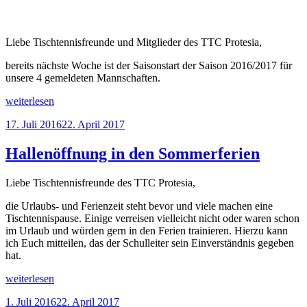
Liebe Tischtennisfreunde und Mitglieder des TTC Protesia,
bereits nächste Woche ist der Saisonstart der Saison 2016/2017 für
unsere 4 gemeldeten Mannschaften.
„Saisonstart
weiterlesen
des
Veröffentlicht
17. Juli 2016
22. April 2017
TTC
am
Protesia
v.
Hallenöffnung in den Sommerferien
2007
e.V.“
Liebe Tischtennisfreunde des TTC Protesia,
die Urlaubs- und Ferienzeit steht bevor und viele machen eine
Tischtennispause. Einige verreisen vielleicht nicht oder waren schon
im Urlaub und würden gern in den Ferien trainieren. Hierzu kann
ich Euch mitteilen, das der Schulleiter sein Einverständnis gegeben
hat.
„Hallenöffnung
weiterlesen
in
Veröffentlicht
1. Juli 2016
22. April 2017
den