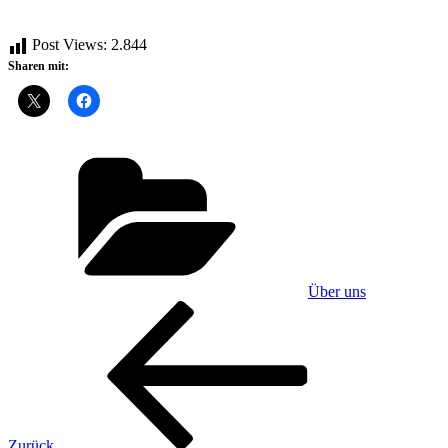
Post Views:
2.844
Sharen mit:
Kategorien
Über uns
Beitragsnavigation
Vorheriger
Beitrag
Zurück