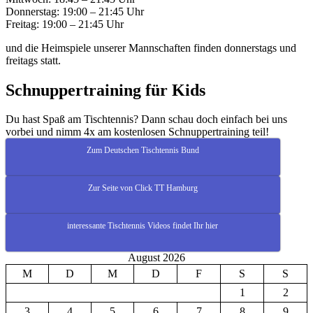
Donnerstag: 19:00 – 21:45 Uhr
Freitag: 19:00 – 21:45 Uhr
und die Heimspiele unserer Mannschaften finden donnerstags und
freitags statt.
Schnuppertraining für Kids
Du hast Spaß am Tischtennis? Dann schau doch einfach bei uns
vorbei und nimm 4x am kostenlosen Schnuppertraining teil!
Zum Deutschen Tischtennis Bund
Zur Seite von Click TT Hamburg
interessante Tischtennis Videos findet Ihr hier
August 2026
M
D
M
D
F
S
S
1
2
3
4
5
6
7
8
9