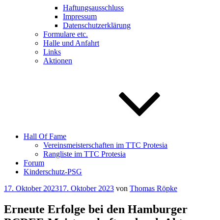
Haftungsausschluss
Impressum
Datenschutzerklärung
Formulare etc.
Halle und Anfahrt
Links
Aktionen
Hall Of Fame
Vereinsmeisterschaften im TTC Protesia
Rangliste im TTC Protesia
Forum
Kinderschutz-PSG
Veröffentlicht
17. Oktober 2023
17. Oktober 2023
von
Thomas Röpke
am
Erneute Erfolge bei den Hamburger