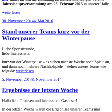
Jahreshauptversammlung am 25. Februar 2015
in unserer Halle.
„Einladung
weiterlesen
zur
Veröffentlicht
30. November 2014
4. Mai 2016
Jahreshauptversammlung
am
am
25.
Stand unserer Teams kurz vor der
Februar
Winterpause
2015“
Liebe Sportsfreunde,
liebe Interessierte,
kurz vor der Winterpause – es stehen nächste Woche noch Spiele an,
und dann noch mehrere Nachholspiele – stehen unsere Teams wie
„Stand
folgt da:
weiterlesen
unserer
Veröffentlicht
5. November 2014
8. November 2014
Teams
am
kurz
vor
Ergebnisse der letzten Woche
der
Winterpause“
Hallo liebe Protesen und interessierte Gastleser!
In der letzten Woche waren die Ergebnisse unserer Teams mal