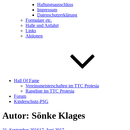
Haftungsausschluss
Impressum
Datenschutzerklärung
Formulare etc.
Halle und Anfahrt
Links
Aktionen
Hall Of Fame
Vereinsmeisterschaften im TTC Protesia
Rangliste im TTC Protesia
Forum
Kinderschutz-PSG
Autor:
Sönke Klages
Veröffentlicht
21. September 2016
17. Juni 2017