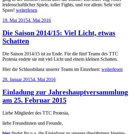
leidenschaftlicher Spiele, toller Fights, und vor allem: Sehr viel
„Unsere
Spass!
weiterlesen
Vereinsmeisterschaft
Veröffentlicht
19. Mai 2015
4. Mai 2016
2015:
am
Spiel,
Spass,
Die Saison 2014/15: Viel Licht, etwas
Spitzenleistungen!“
Schatten
Die Saison 2014/15 ist zu Ende. Für die fünf Teams des TTC
Protesia endete sie mit viel Licht und einem kleinen Schatten.
„Die
Hier die Schlussbilanz unserer Teams im Einzelnen:
weiterlesen
Saison
Veröffentlicht
28. Januar 2015
4. Mai 2016
2014/15:
am
Viel
Licht,
Einladung zur Jahreshauptversammlung
etwas
am 25. Februar 2015
Schatten“
Liebe Mitglieder des TTC Protesia,
liebe Freundinnen und Freunde,
hier
findet Ihr u.a. die Einladung zu unserer diesjährigen Vereins-