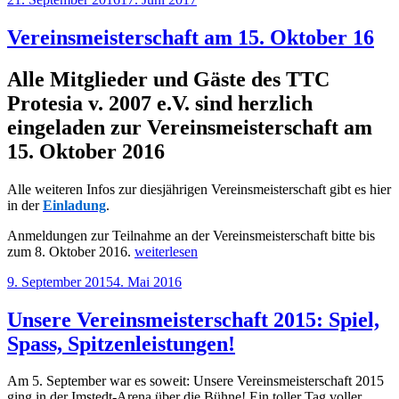
am
Vereinsmeisterschaft am 15. Oktober 16
Alle Mitglieder und Gäste des TTC
Protesia v. 2007 e.V. sind herzlich
eingeladen zur Vereinsmeisterschaft am
15. Oktober 2016
Alle weiteren Infos zur diesjährigen Vereinsmeisterschaft gibt es hier
in der
Einladung
.
Anmeldungen zur Teilnahme an der Vereinsmeisterschaft bitte bis
„Vereinsmeisterschaft
zum 8. Oktober 2016.
weiterlesen
am
Veröffentlicht
9. September 2015
4. Mai 2016
15.
am
Oktober
16“
Unsere Vereinsmeisterschaft 2015: Spiel,
Spass, Spitzenleistungen!
Am 5. September war es soweit: Unsere Vereinsmeisterschaft 2015
ging in der Imstedt-Arena über die Bühne! Ein toller Tag voller