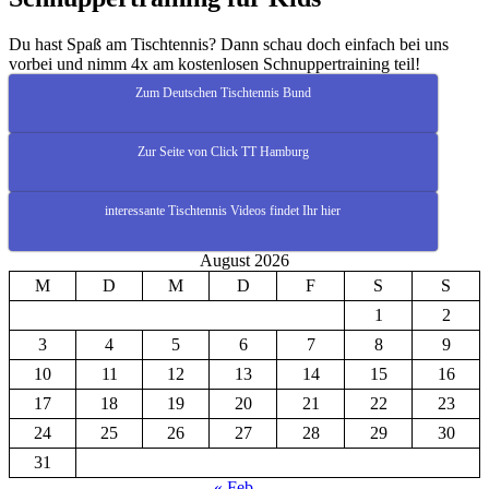
Du hast Spaß am Tischtennis? Dann schau doch einfach bei uns
vorbei und nimm 4x am kostenlosen Schnuppertraining teil!
Zum Deutschen Tischtennis Bund
Zur Seite von Click TT Hamburg
interessante Tischtennis Videos findet Ihr hier
August 2026
M
D
M
D
F
S
S
1
2
3
4
5
6
7
8
9
10
11
12
13
14
15
16
17
18
19
20
21
22
23
24
25
26
27
28
29
30
31
« Feb.