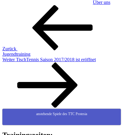
Über uns
Beitragsnavigation
Vorheriger
Beitrag
Zurück
Jugendtraining
Nächster
Weiter
TischTennis Saison 2017/2018 ist eröffnet
Beitrag
anstehende Spiele des TTC Protesia
Trainingszeiten: