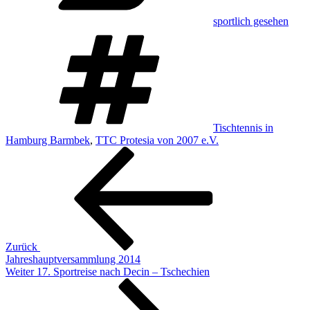
sportlich gesehen
Schlagwörter
Tischtennis in
Hamburg Barmbek
,
TTC Protesia von 2007 e.V.
Beitragsnavigation
Vorheriger
Beitrag
Zurück
Jahreshauptversammlung 2014
Nächster
Weiter
17. Sportreise nach Decin – Tschechien
Beitrag