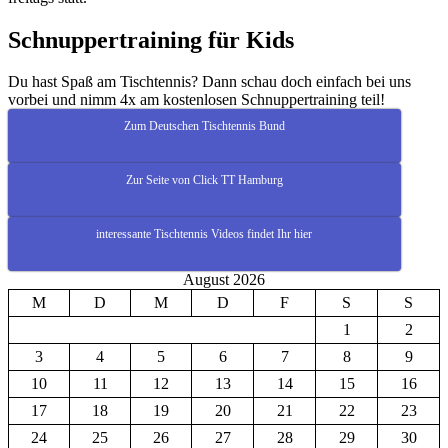
Schnuppertraining für Kids
Du hast Spaß am Tischtennis? Dann schau doch einfach bei uns
vorbei und nimm 4x am kostenlosen Schnuppertraining teil!
Zum Deutschen Tischtennis Bund
Zur Seite von Click TT Hamburg
interessante Tischtennis Videos findet Ihr hier
August 2026
M
D
M
D
F
S
S
1
2
3
4
5
6
7
8
9
10
11
12
13
14
15
16
17
18
19
20
21
22
23
24
25
26
27
28
29
30