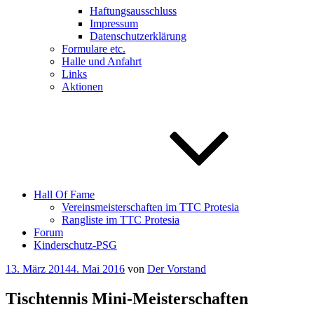
Haftungsausschluss
Impressum
Datenschutzerklärung
Formulare etc.
Halle und Anfahrt
Links
Aktionen
Hall Of Fame
Vereinsmeisterschaften im TTC Protesia
Rangliste im TTC Protesia
Forum
Kinderschutz-PSG
Veröffentlicht
13. März 2014
4. Mai 2016
von
Der Vorstand
am
Tischtennis Mini-Meisterschaften